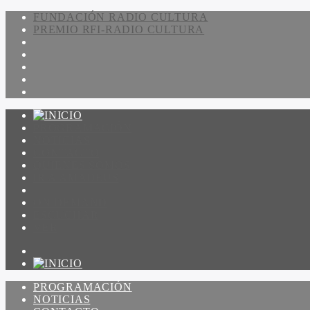
FUNDACIÓN RADIO CULTURA
PREMIO RFI-RADIO CULTURA
PROGRAMACIÓN
NOTICIAS
CONTACTO
QUIENES SOMOS
IR A AMADEUS
ON DEMAND
ESCUCHAR
VER
PROGRAMACIÓN
NOTICIAS