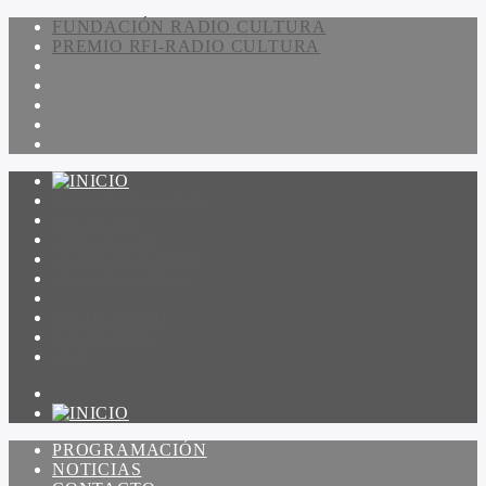
FUNDACIÓN RADIO CULTURA
PREMIO RFI-RADIO CULTURA
PROGRAMACIÓN
NOTICIAS
CONTACTO
QUIENES SOMOS
IR A AMADEUS
ON DEMAND
ESCUCHAR
VER
PROGRAMACIÓN
NOTICIAS