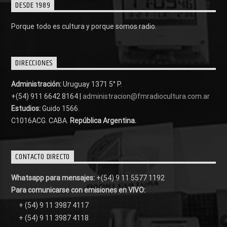
DESDE 1989
Porque todo es cultura y porque somos radio.
DIRECCIONES
Administración:
Uruguay 1371 5° P.
+(54) 911 6642 8164 |
administracion@fmradiocultura.com.ar
Estudios:
Guido 1566.
C1016ACG
. CABA.
República Argentina.
CONTACTO DIRECTO
Whatsapp para mensajes:
+(54) 9 11 5577 1192
Para comunicarse con emisiones en VIVO:
+ (54) 9 11 3987 4117
+ (54) 9 11 3987 4118