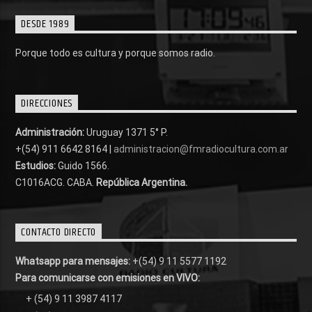
DESDE 1989
Porque todo es cultura y porque somos radio.
DIRECCIONES
Administración:
Uruguay 1371 5° P.
+(54) 911 6642 8164 |
administracion@fmradiocultura.com.ar
Estudios:
Guido 1566.
C1016ACG
. CABA.
República Argentina.
CONTACTO DIRECTO
Whatsapp para mensajes:
+(54) 9 11 5577 1192
Para comunicarse con emisiones en VIVO:
+ (54) 9 11 3987 4117