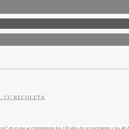
L CC RECOLETA
ar” en el que se conmemoran los 110 años de su nacimiento y los 40 de