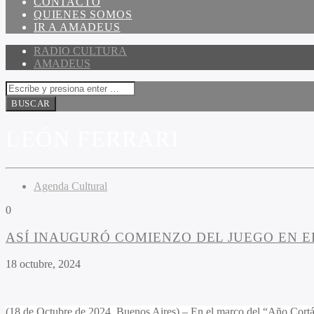
CONTACTO
QUIENES SOMOS
IR A AMADEUS
RADIO CULTURA
AMADEUS
LEÓN FERRARI
Agenda Cultural
0
ASÍ INAUGURÓ COMIENZO DEL JUEGO EN E
18 octubre, 2024
(18 de Octubre de 2024, Buenos Aires) – En el marco del “Año Cortáz