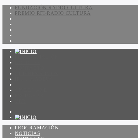
FUNDACIÓN RADIO CULTURA
PREMIO RFI-RADIO CULTURA
PROGRAMACIÓN
NOTICIAS
CONTACTO
QUIENES SOMOS
IR A AMADEUS
ON DEMAND
ESCUCHAR
VER
PROGRAMACIÓN
NOTICIAS