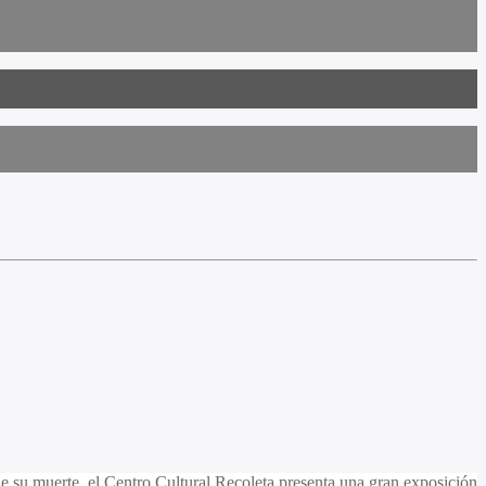
 su muerte, el Centro Cultural Recoleta presenta una gran exposición