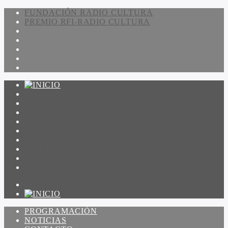
FUNDACIÓN RADIO CULTURA
PREMIO RFI-RADIO CULTURA
PROGRAMACIÓN
NOTICIAS
CONTACTO
QUIENES SOMOS
IR A AMADEUS
ON DEMAND
ESCUCHAR
VER
PROGRAMACIÓN
NOTICIAS