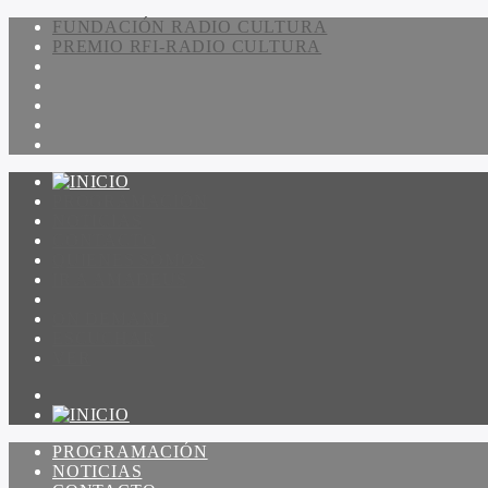
FUNDACIÓN RADIO CULTURA
PREMIO RFI-RADIO CULTURA
PROGRAMACIÓN
NOTICIAS
CONTACTO
QUIENES SOMOS
IR A AMADEUS
ON DEMAND
ESCUCHAR
VER
PROGRAMACIÓN
NOTICIAS