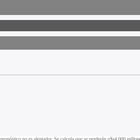
 pronóstico no es alentador. Se calcula que se perderán u$s4.000 millon