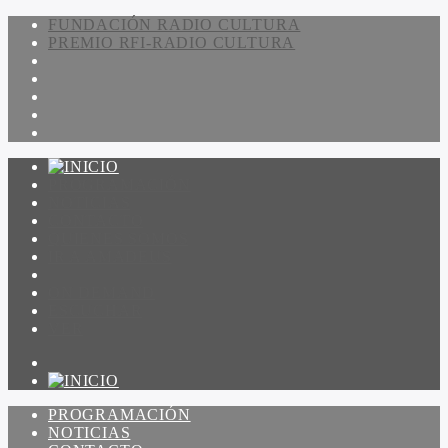
FUNDACIÓN RADIO CULTURA
PREMIO RFI-RADIO CULTURA
PROGRAMACIÓN
NOTICIAS
CONTACTO
QUIENES SOMOS
IR A AMADEUS
ON DEMAND
ESCUCHAR
VER
PROGRAMACIÓN
NOTICIAS