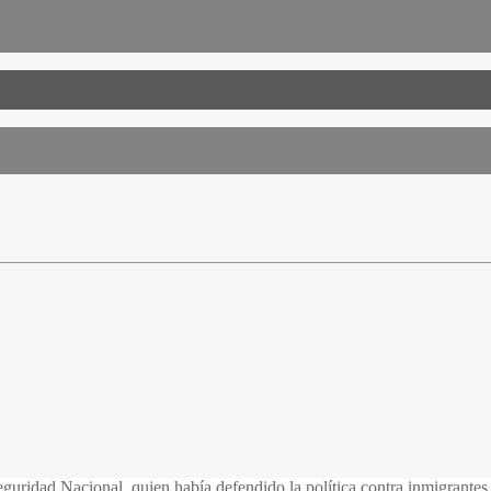
guridad Nacional, quien había defendido la política contra inmigrantes 