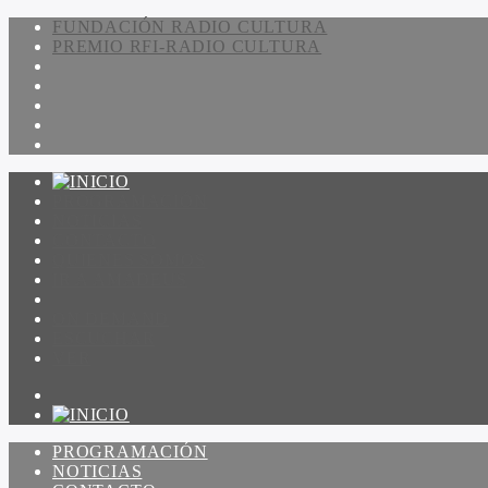
FUNDACIÓN RADIO CULTURA
PREMIO RFI-RADIO CULTURA
PROGRAMACIÓN
NOTICIAS
CONTACTO
QUIENES SOMOS
IR A AMADEUS
ON DEMAND
ESCUCHAR
VER
PROGRAMACIÓN
NOTICIAS