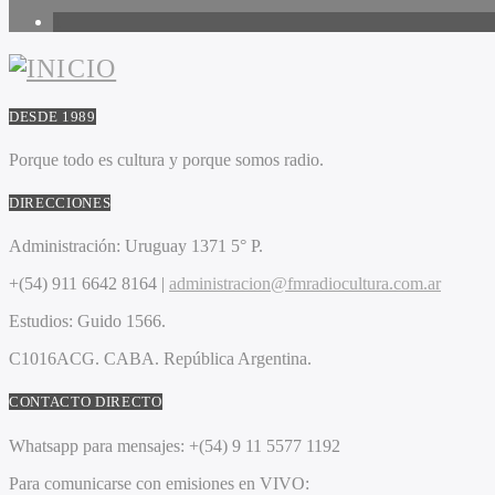
1
DESDE 1989
Porque todo es cultura y porque somos radio.
DIRECCIONES
Administración:
Uruguay 1371 5° P.
+(54) 911 6642 8164 |
administracion@fmradiocultura.com.ar
Estudios:
Guido 1566.
C1016ACG
. CABA.
República Argentina.
CONTACTO DIRECTO
Whatsapp para mensajes:
+(54) 9 11 5577 1192
Para comunicarse con emisiones en VIVO: