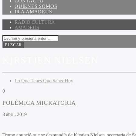
CONTACTO
QUIENES SOMOS
IR A AMADEUS
RADIO CULTURA
AMADEUS
KIRSTJEN NIELSEN
Lo Que Tenes Que Saber Hoy
0
POLÉMICA MIGRATORIA
8 abril, 2019
Trump anunció que se desprendía de Kirstjen Nielsen, secretaria de Se