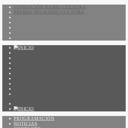
FUNDACIÓN RADIO CULTURA
PREMIO RFI-RADIO CULTURA
PROGRAMACIÓN
NOTICIAS
CONTACTO
QUIENES SOMOS
IR A AMADEUS
ON DEMAND
ESCUCHAR
VER
PROGRAMACIÓN
NOTICIAS