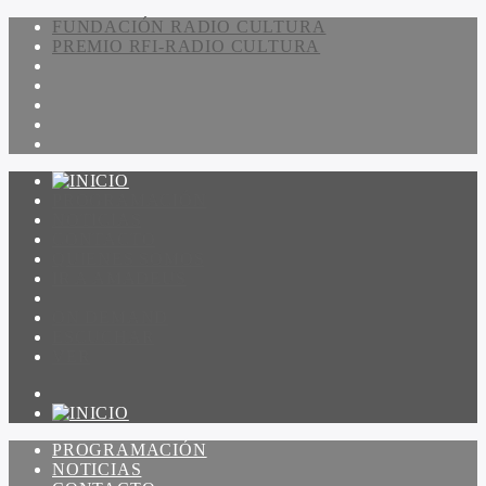
FUNDACIÓN RADIO CULTURA
PREMIO RFI-RADIO CULTURA
PROGRAMACIÓN
NOTICIAS
CONTACTO
QUIENES SOMOS
IR A AMADEUS
ON DEMAND
ESCUCHAR
VER
PROGRAMACIÓN
NOTICIAS