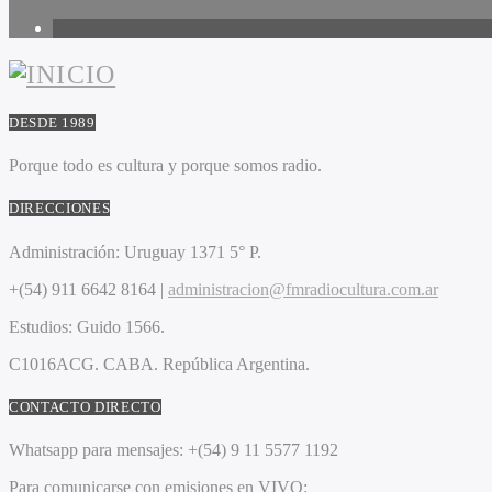
1
DESDE 1989
Porque todo es cultura y porque somos radio.
DIRECCIONES
Administración:
Uruguay 1371 5° P.
+(54) 911 6642 8164 |
administracion@fmradiocultura.com.ar
Estudios:
Guido 1566.
C1016ACG
. CABA.
República Argentina.
CONTACTO DIRECTO
Whatsapp para mensajes:
+(54) 9 11 5577 1192
Para comunicarse con emisiones en VIVO: