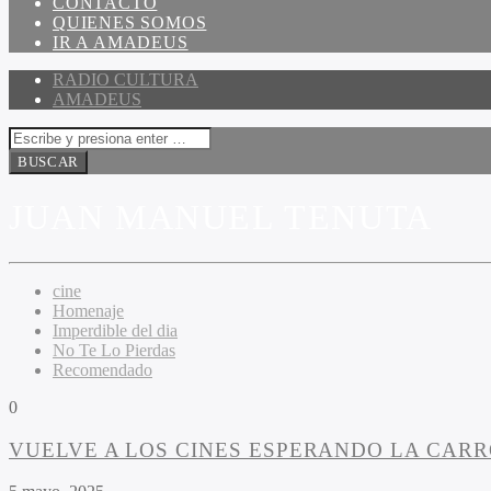
CONTACTO
QUIENES SOMOS
IR A AMADEUS
RADIO CULTURA
AMADEUS
JUAN MANUEL TENUTA
cine
Homenaje
Imperdible del dia
No Te Lo Pierdas
Recomendado
0
VUELVE A LOS CINES ESPERANDO LA CAR