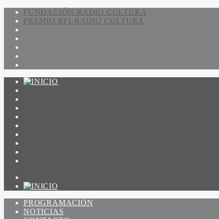
FUNDACIÓN RADIO CULTURA
PREMIO RFI-RADIO CULTURA
PROGRAMACIÓN
NOTICIAS
CONTACTO
QUIENES SOMOS
IR A AMADEUS
ON DEMAND
ESCUCHAR
VER
PROGRAMACIÓN
NOTICIAS