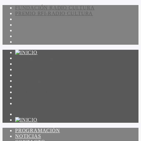
FUNDACIÓN RADIO CULTURA
PREMIO RFI-RADIO CULTURA
PROGRAMACIÓN
NOTICIAS
CONTACTO
QUIENES SOMOS
IR A AMADEUS
ON DEMAND
ESCUCHAR
VER
PROGRAMACIÓN
NOTICIAS