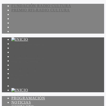
FUNDACIÓN RADIO CULTURA
PREMIO RFI-RADIO CULTURA
PROGRAMACIÓN
NOTICIAS
CONTACTO
QUIENES SOMOS
IR A AMADEUS
ON DEMAND
ESCUCHAR
VER
PROGRAMACIÓN
NOTICIAS