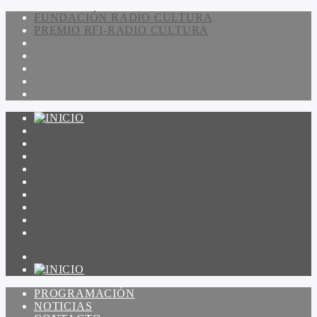
FUNDACIÓN RADIO CULTURA
PREMIO RFI-RADIO CULTURA
PROGRAMACIÓN
NOTICIAS
CONTACTO
QUIENES SOMOS
IR A AMADEUS
ON DEMAND
ESCUCHAR
VER
PROGRAMACIÓN
NOTICIAS