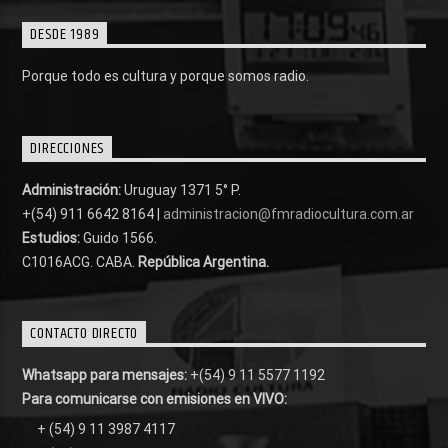
DESDE 1989
Porque todo es cultura y porque somos radio.
DIRECCIONES
Administración:
Uruguay 1371 5° P.
+(54) 911 6642 8164 |
administracion@fmradiocultura.com.ar
Estudios:
Guido 1566.
C1016ACG
. CABA.
República Argentina.
CONTACTO DIRECTO
Whatsapp para mensajes:
+(54) 9 11 5577 1192
Para comunicarse con emisiones en VIVO:
+ (54) 9 11 3987 4117