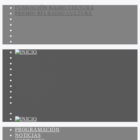
FUNDACIÓN RADIO CULTURA
PREMIO RFI-RADIO CULTURA
PROGRAMACIÓN
NOTICIAS
CONTACTO
QUIENES SOMOS
IR A AMADEUS
ON DEMAND
ESCUCHAR
VER
PROGRAMACIÓN
NOTICIAS