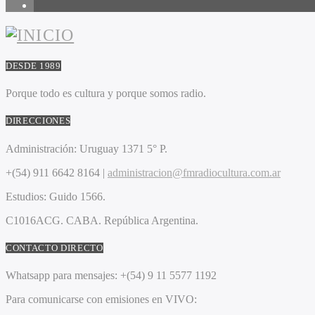
1
DESDE 1989
Porque todo es cultura y porque somos radio.
DIRECCIONES
Administración:
Uruguay 1371 5° P.
+(54) 911 6642 8164 |
administracion@fmradiocultura.com.ar
Estudios:
Guido 1566.
C1016ACG
. CABA.
República Argentina.
CONTACTO DIRECTO
Whatsapp para mensajes:
+(54) 9 11 5577 1192
Para comunicarse con emisiones en VIVO: