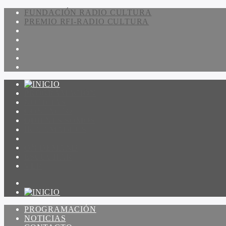
FUNDACIÓN RADIO CULTURA
PREMIO RFI-RADIO CULTURA
PROGRAMACIÓN
NOTICIAS
CONTACTO
QUIENES SOMOS
IR A AMADEUS
ON DEMAND
ESCUCHAR
VER
PROGRAMACIÓN
NOTICIAS