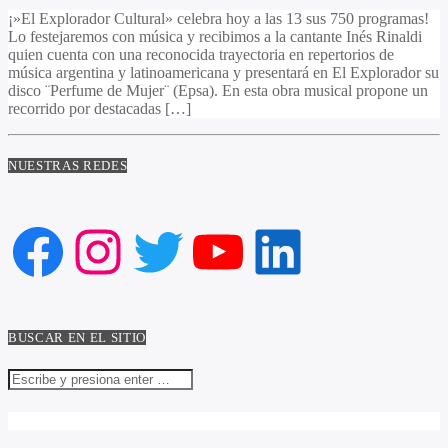
¡»El Explorador Cultural» celebra hoy a las 13 sus 750 programas!
Lo festejaremos con música y recibimos a la cantante Inés Rinaldi
quien cuenta con una reconocida trayectoria en repertorios de
música argentina y latinoamericana y presentará en El Explorador su
disco ¨Perfume de Mujer¨ (Epsa). En esta obra musical propone un
recorrido por destacadas […]
NUESTRAS REDES
Facebook
Instagram
Twitter
YouTube
LinkedIn
BUSCAR EN EL SITIO