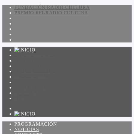
FUNDACIÓN RADIO CULTURA
PREMIO RFI-RADIO CULTURA
PROGRAMACIÓN
NOTICIAS
CONTACTO
QUIENES SOMOS
IR A AMADEUS
ON DEMAND
ESCUCHAR
VER
PROGRAMACIÓN
NOTICIAS