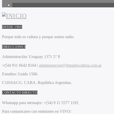
1
DESDE 1989
Porque todo es cultura y porque somos radio.
DIRECCIONES
Administración:
Uruguay 1371 5° P.
+(54) 911 6642 8164 |
administracion@fmradiocultura.com.ar
Estudios:
Guido 1566.
C1016ACG
. CABA.
República Argentina.
CONTACTO DIRECTO
Whatsapp para mensajes:
+(54) 9 11 5577 1192
Para comunicarse con emisiones en VIVO: