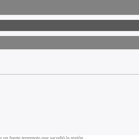
r un fuerte terremoto que sacudió la región.