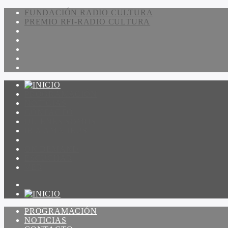
FUNDACIÓN RADIO CULTURA
PREMIO RFI-RADIO CULTURA
PROGRAMACIÓN
NOTICIAS
CONTACTO
QUIENES SOMOS
IR A AMADEUS
ON DEMAND
ESCUCHAR
VER
PROGRAMACIÓN
NOTICIAS