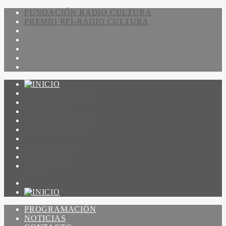
FUNDACIÓN RADIO CULTURA
PREMIO RFI-RADIO CULTURA
PROGRAMACIÓN
NOTICIAS
CONTACTO
QUIENES SOMOS
IR A AMADEUS
ON DEMAND
ESCUCHAR
VER
PROGRAMACIÓN
NOTICIAS