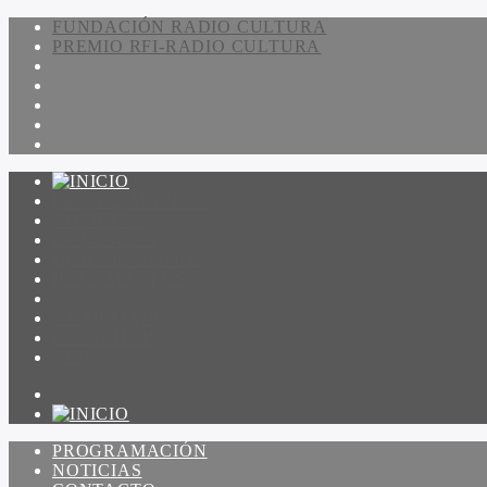
FUNDACIÓN RADIO CULTURA
PREMIO RFI-RADIO CULTURA
PROGRAMACIÓN
NOTICIAS
CONTACTO
QUIENES SOMOS
IR A AMADEUS
ON DEMAND
ESCUCHAR
VER
PROGRAMACIÓN
NOTICIAS