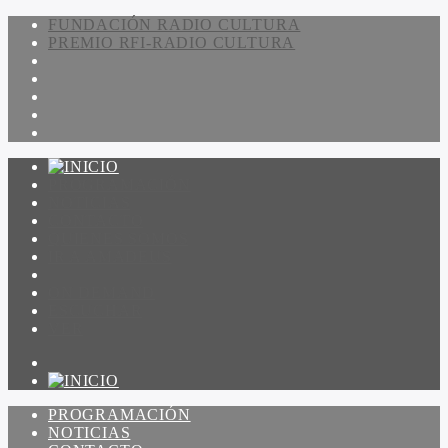
FUNDACIÓN RADIO CULTURA
PREMIO RFI-RADIO CULTURA
PROGRAMACIÓN
NOTICIAS
CONTACTO
QUIENES SOMOS
IR A AMADEUS
ON DEMAND
ESCUCHAR
VER
PROGRAMACIÓN
NOTICIAS