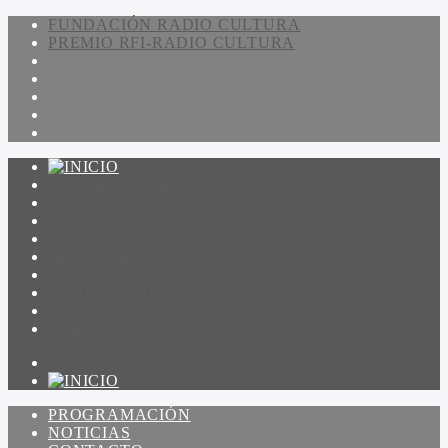
FUNDACIÓN RADIO CULTURA
PREMIO RFI-RADIO CULTURA
PROGRAMACIÓN
NOTICIAS
CONTACTO
QUIENES SOMOS
IR A AMADEUS
ON DEMAND
ESCUCHAR
VER
PROGRAMACIÓN
NOTICIAS