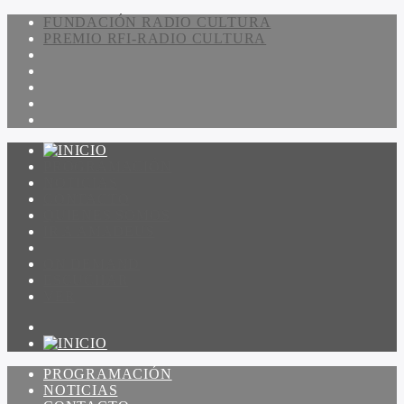
FUNDACIÓN RADIO CULTURA
PREMIO RFI-RADIO CULTURA
PROGRAMACIÓN
NOTICIAS
CONTACTO
QUIENES SOMOS
IR A AMADEUS
ON DEMAND
ESCUCHAR
VER
PROGRAMACIÓN
NOTICIAS