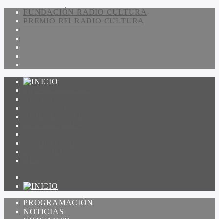
FUNDACIÓN RADIO CULTURA
PREMIO RFI-RADIO CULTURA
PROGRAMACIÓN
NOTICIAS
CONTACTO
QUIENES SOMOS
IR A AMADEUS
ON DEMAND
ESCUCHAR
VER
PROGRAMACIÓN
NOTICIAS