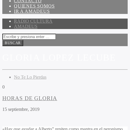
CONTACTO
QUIENES SOMOS
IR A AMADEUS
RADIO CULTURA
AMADEUS
GLORIA LOPEZ LECUBE
No Te Lo Pierdas
0
HORAS DE GLORIA
15 septiembre, 2019
«Hay que ayudar a Alberto” repiten como mantra en el peronismo.