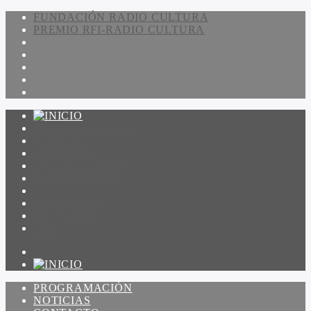
FUNDACIÓN RADIO CULTURA
PREMIO RFI-RADIO CULTURA
PROGRAMACIÓN
NOTICIAS
CONTACTO
QUIENES SOMOS
IR A AMADEUS
ON DEMAND
ESCUCHAR
VER
PROGRAMACIÓN
NOTICIAS