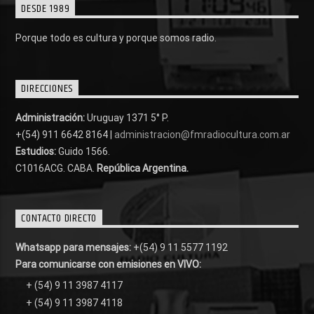
DESDE 1989
Porque todo es cultura y porque somos radio.
DIRECCIONES
Administración:
Uruguay 1371 5° P.
+(54) 911 6642 8164 |
administracion@fmradiocultura.com.ar
Estudios:
Guido 1566.
C1016ACG
. CABA.
República Argentina.
CONTACTO DIRECTO
Whatsapp para mensajes:
+(54) 9 11 5577 1192
Para comunicarse con emisiones en VIVO:
+ (54) 9 11 3987 4117
+ (54) 9 11 3987 4118