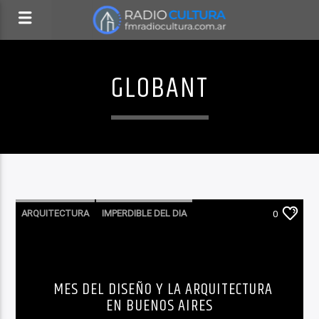
GLOBANT
ARQUITECTURA
IMPERDIBLE DEL DIA
0
LA CIUDAD Y EL MUNDO
LO QUE TENES QUE SABER HOY
MES DEL DISEÑO Y LA ARQUITECTURA
NO TE LO PIERDAS
NOTICIAS
TURISMO
EN BUENOS AIRES