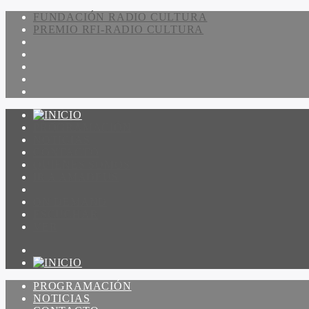
FUNDACIÓN RADIO CULTURA
PREMIO RFI-RADIO CULTURA
PROGRAMACIÓN
NOTICIAS
CONTACTO
QUIENES SOMOS
IR A AMADEUS
ON DEMAND
ESCUCHAR
VER
PROGRAMACIÓN
NOTICIAS