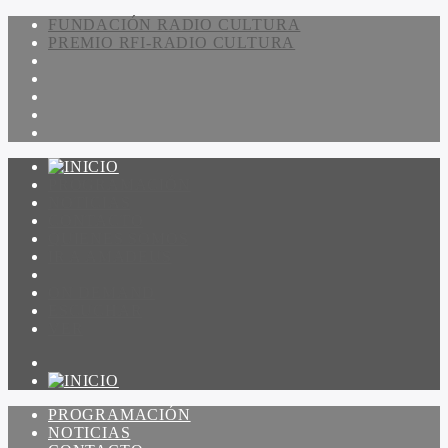
FUNDACIÓN RADIO CULTURA
PREMIO RFI-RADIO CULTURA
PROGRAMACIÓN
NOTICIAS
CONTACTO
QUIENES SOMOS
IR A AMADEUS
ON DEMAND
ESCUCHAR
VER
PROGRAMACIÓN
NOTICIAS