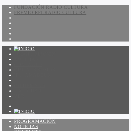
FUNDACIÓN RADIO CULTURA
PREMIO RFI-RADIO CULTURA
PROGRAMACIÓN
NOTICIAS
CONTACTO
QUIENES SOMOS
IR A AMADEUS
ON DEMAND
ESCUCHAR
VER
PROGRAMACIÓN
NOTICIAS