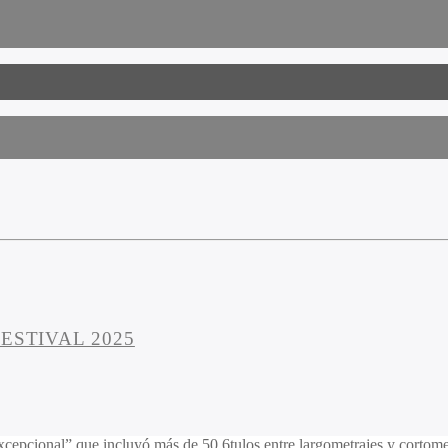
ESTIVAL 2025
xcepcional” que incluyó más de 50 6tulos entre largometrajes y cortome