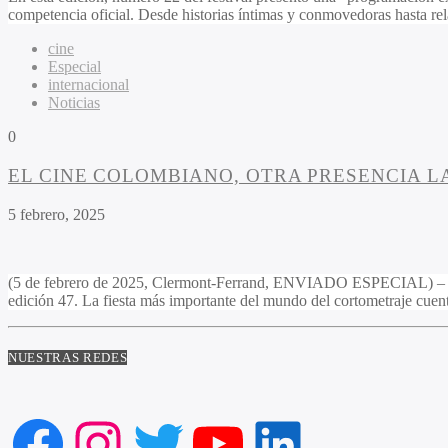
competencia oficial. Desde historias íntimas y conmovedoras hasta rela
cine
Especial
internacional
Noticias
0
EL CINE COLOMBIANO, OTRA PRESENCIA 
5 febrero, 2025
(5 de febrero de 2025, Clermont-Ferrand, ENVIADO ESPECIAL) – En Fra
edición 47. La fiesta más importante del mundo del cortometraje cue
NUESTRAS REDES
Facebook
Instagram
Twitter
YouTube
LinkedIn