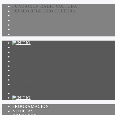
FUNDACIÓN RADIO CULTURA
PREMIO RFI-RADIO CULTURA
PROGRAMACIÓN
NOTICIAS
CONTACTO
QUIENES SOMOS
IR A AMADEUS
ON DEMAND
ESCUCHAR
VER
PROGRAMACIÓN
NOTICIAS