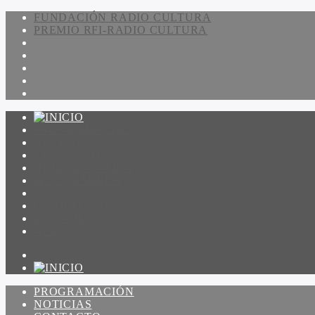
FUNDACIÓN RADIO CULTURA
PREMIO RFI-RADIO CULTURA
PROGRAMACIÓN
NOTICIAS
CONTACTO
QUIENES SOMOS
IR A AMADEUS
ON DEMAND
ESCUCHAR
VER
PROGRAMACIÓN
NOTICIAS