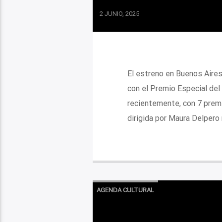
2 JUNIO, 2025
El estreno en Buenos Aires 
con el Premio Especial del 
recientemente, con 7 premio
dirigida por Maura Delpero n
AGENDA CULTURAL