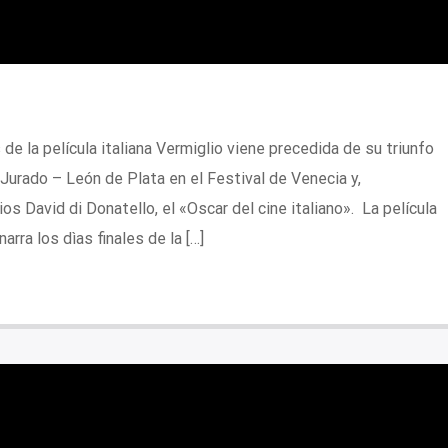
de la película italiana Vermiglio viene precedida de su triunfo
Jurado – León de Plata en el Festival de Venecia y,
s David di Donatello, el «Oscar del cine italiano». La película
arra los dìas finales de la […]