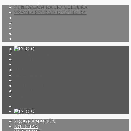
FUNDACIÓN RADIO CULTURA
PREMIO RFI-RADIO CULTURA
PROGRAMACIÓN
NOTICIAS
CONTACTO
QUIENES SOMOS
IR A AMADEUS
ON DEMAND
ESCUCHAR
VER
PROGRAMACIÓN
NOTICIAS