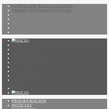
FUNDACIÓN RADIO CULTURA
PREMIO RFI-RADIO CULTURA
PROGRAMACIÓN
NOTICIAS
CONTACTO
QUIENES SOMOS
IR A AMADEUS
ON DEMAND
ESCUCHAR
VER
PROGRAMACIÓN
NOTICIAS