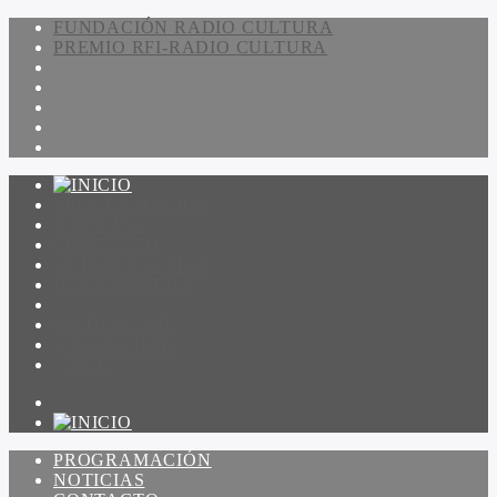
FUNDACIÓN RADIO CULTURA
PREMIO RFI-RADIO CULTURA
PROGRAMACIÓN
NOTICIAS
CONTACTO
QUIENES SOMOS
IR A AMADEUS
ON DEMAND
ESCUCHAR
VER
PROGRAMACIÓN
NOTICIAS