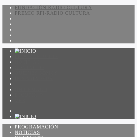
FUNDACIÓN RADIO CULTURA
PREMIO RFI-RADIO CULTURA
PROGRAMACIÓN
NOTICIAS
CONTACTO
QUIENES SOMOS
IR A AMADEUS
ON DEMAND
ESCUCHAR
VER
PROGRAMACIÓN
NOTICIAS