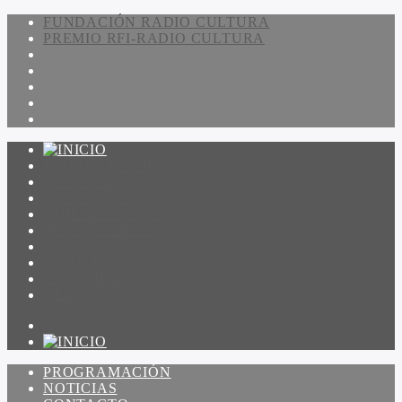
FUNDACIÓN RADIO CULTURA
PREMIO RFI-RADIO CULTURA
PROGRAMACIÓN
NOTICIAS
CONTACTO
QUIENES SOMOS
IR A AMADEUS
ON DEMAND
ESCUCHAR
VER
PROGRAMACIÓN
NOTICIAS