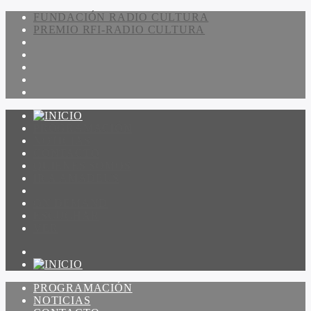
FUNDACIÓN RADIO CULTURA
PREMIO RFI-RADIO CULTURA
PROGRAMACIÓN
NOTICIAS
CONTACTO
QUIENES SOMOS
IR A AMADEUS
ON DEMAND
ESCUCHAR
VER
PROGRAMACIÓN
NOTICIAS