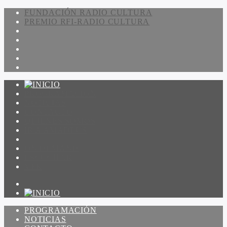
FUNDACIÓN RADIO CULTURA
PREMIO RFI-RADIO CULTURA
PROGRAMACIÓN
NOTICIAS
CONTACTO
QUIENES SOMOS
IR A AMADEUS
ON DEMAND
ESCUCHAR
VER
PROGRAMACIÓN
NOTICIAS