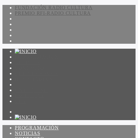
FUNDACIÓN RADIO CULTURA
PREMIO RFI-RADIO CULTURA
PROGRAMACIÓN
NOTICIAS
CONTACTO
QUIENES SOMOS
IR A AMADEUS
ON DEMAND
ESCUCHAR
VER
PROGRAMACIÓN
NOTICIAS