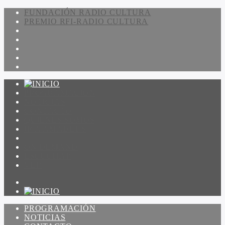
FUNDACIÓN RADIO CULTURA
PREMIO RFI-RADIO CULTURA
PROGRAMACIÓN
NOTICIAS
CONTACTO
QUIENES SOMOS
IR A AMADEUS
ON DEMAND
ESCUCHAR
VER
PROGRAMACIÓN
NOTICIAS