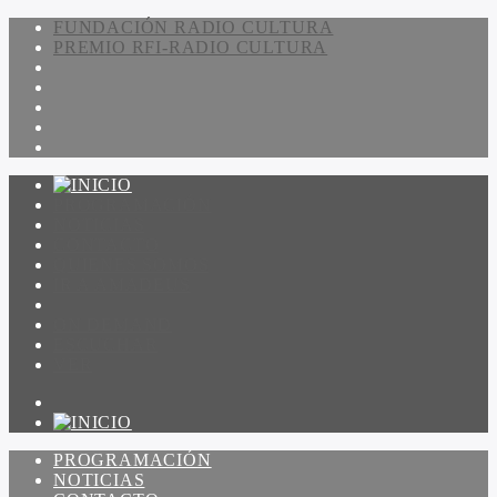
FUNDACIÓN RADIO CULTURA
PREMIO RFI-RADIO CULTURA
PROGRAMACIÓN
NOTICIAS
CONTACTO
QUIENES SOMOS
IR A AMADEUS
ON DEMAND
ESCUCHAR
VER
PROGRAMACIÓN
NOTICIAS