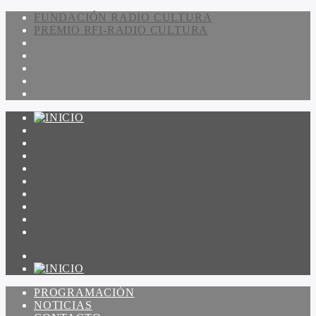
FUNDACIÓN RADIO CULTURA
PREMIO RFI-RADIO CULTURA
PROGRAMACIÓN
NOTICIAS
CONTACTO
QUIENES SOMOS
IR A AMADEUS
ON DEMAND
ESCUCHAR
VER
PROGRAMACIÓN
NOTICIAS