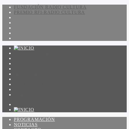
FUNDACIÓN RADIO CULTURA
PREMIO RFI-RADIO CULTURA
PROGRAMACIÓN
NOTICIAS
CONTACTO
QUIENES SOMOS
IR A AMADEUS
ON DEMAND
ESCUCHAR
VER
PROGRAMACIÓN
NOTICIAS