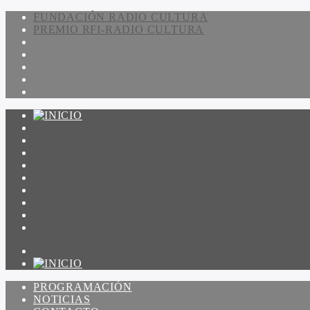
FUNDACIÓN RADIO CULTURA
PREMIO RFI-RADIO CULTURA
PROGRAMACIÓN
NOTICIAS
CONTACTO
QUIENES SOMOS
IR A AMADEUS
ON DEMAND
ESCUCHAR
VER
PROGRAMACIÓN
NOTICIAS