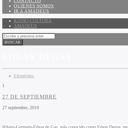
CONTACTO
QUIENES SOMOS
IR A AMADEUS
RADIO CULTURA
AMADEUS
EDGAR DEGAS
Efemérides
1
27 DE SEPTIEMBRE
27 septiembre, 2019
Hilaire-Germain-Edgar de Gas, más conocido como Edgar Degas, murió 