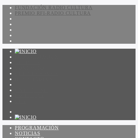
FUNDACIÓN RADIO CULTURA
PREMIO RFI-RADIO CULTURA
PROGRAMACIÓN
NOTICIAS
CONTACTO
QUIENES SOMOS
IR A AMADEUS
ON DEMAND
ESCUCHAR
VER
PROGRAMACIÓN
NOTICIAS