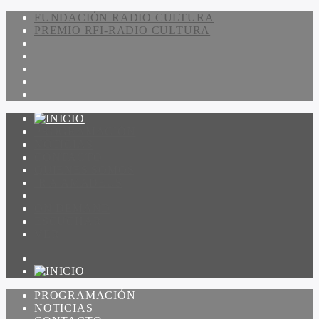
FUNDACIÓN RADIO CULTURA
PREMIO RFI-RADIO CULTURA
PROGRAMACIÓN
NOTICIAS
CONTACTO
QUIENES SOMOS
IR A AMADEUS
ON DEMAND
ESCUCHAR
VER
PROGRAMACIÓN
NOTICIAS