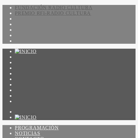
FUNDACIÓN RADIO CULTURA
PREMIO RFI-RADIO CULTURA
PROGRAMACIÓN
NOTICIAS
CONTACTO
QUIENES SOMOS
IR A AMADEUS
ON DEMAND
ESCUCHAR
VER
PROGRAMACIÓN
NOTICIAS